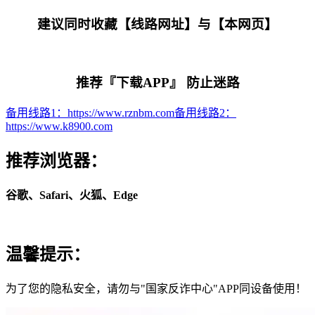
建议同时收藏【线路网址】与【本网页】
推荐『下载APP』 防止迷路
备用线路
1
：
https://www.rznbm.com
备用线路
2
：
https://www.k8900.com
推荐浏览器：
谷歌、Safari、火狐、Edge
温馨提示：
为了您的隐私安全，请勿与"国家反诈中心"APP同设备使用！