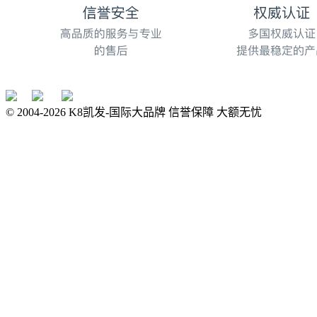
© 2004-
2026
K8凯发-国际大品牌 信誉保障 大额无忧