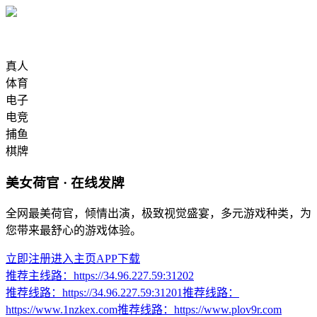
真人
体育
电子
电竞
捕鱼
棋牌
美女荷官 · 在线发牌
全网最美荷官，倾情出演，极致视觉盛宴，多元游戏种类，为
您带来最舒心的游戏体验。
立即注册
进入主页
APP下载
推荐主线路：
https://34.96.227.59:31202
推荐线路：
https://34.96.227.59:31201
推荐线路：
https://www.1nzkex.com
推荐线路：
https://www.plov9r.com