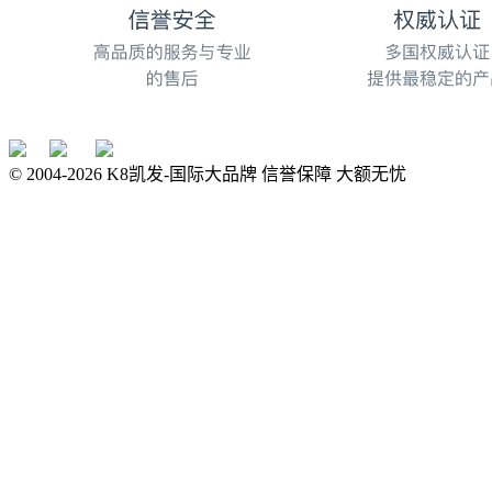
© 2004-
2026
K8凯发-国际大品牌 信誉保障 大额无忧