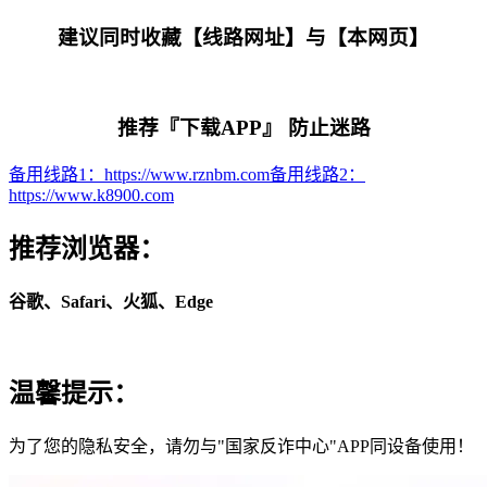
建议同时收藏【线路网址】与【本网页】
推荐『下载APP』 防止迷路
备用线路
1
：
https://www.rznbm.com
备用线路
2
：
https://www.k8900.com
推荐浏览器：
谷歌、Safari、火狐、Edge
温馨提示：
为了您的隐私安全，请勿与"国家反诈中心"APP同设备使用！